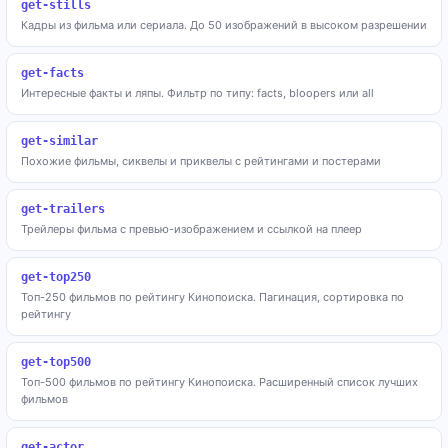
get-stills
Кадры из фильма или сериала. До 50 изображений в высоком разрешении
get-facts
Интересные факты и ляпы. Фильтр по типу: facts, bloopers или all
get-similar
Похожие фильмы, сиквелы и приквелы с рейтингами и постерами
get-trailers
Трейлеры фильма с превью-изображением и ссылкой на плеер
get-top250
Топ-250 фильмов по рейтингу Кинопоиска. Пагинация, сортировка по
рейтингу
get-top500
Топ-500 фильмов по рейтингу Кинопоиска. Расширенный список лучших
фильмов
get-actor