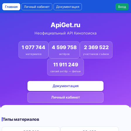
Главная
Личный кабинет
Документация
Вход
ApiGet.ru
Неофициальный API Кинопоиска
1 077 744
4 599 758
2 369 522
материалов
актёров
участников съёмок
11 911 249
связей актёр — фильм
Документация
Личный кабинет
Типы материалов