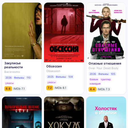
Закулисье
Опасные отношения
Обсессия
реальности
Over Your Dead Body
Obsession
Backrooms
2026
Фильмы
105
2025
Фильмы
109
2026
Фильмы
110
боевик
триллер
ужасы
ужасы
комедия
7.2
IMDb 8.1
6.6
IMDb 7.1
6.4
IMDb 7.3