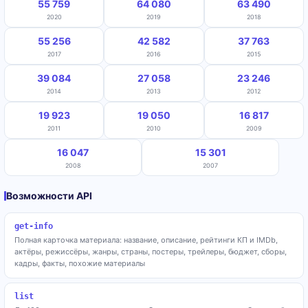
55 759
64 080
63 490
2020
2019
2018
55 256
42 582
37 763
2017
2016
2015
39 084
27 058
23 246
2014
2013
2012
19 923
19 050
16 817
2011
2010
2009
16 047
15 301
2008
2007
Возможности API
get-info
Полная карточка материала: название, описание, рейтинги КП и IMDb,
актёры, режиссёры, жанры, страны, постеры, трейлеры, бюджет, сборы,
кадры, факты, похожие материалы
list