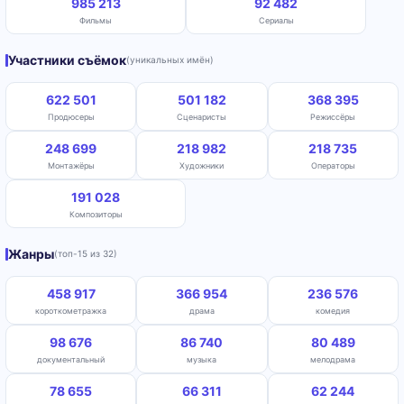
985 213
92 482
Фильмы
Сериалы
Участники съёмок
(уникальных имён)
622 501
501 182
368 395
Продюсеры
Сценаристы
Режиссёры
248 699
218 982
218 735
Монтажёры
Художники
Операторы
191 028
Композиторы
Жанры
(топ-15 из 32)
458 917
366 954
236 576
короткометражка
драма
комедия
98 676
86 740
80 489
документальный
музыка
мелодрама
78 655
66 311
62 244