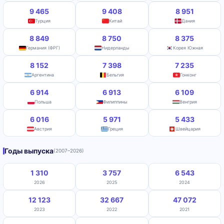
9 465
9 408
8 951
Турция
Китай
Дания
8 849
8 750
8 375
Германия (ФРГ)
Нидерланды
Корея Южная
8 152
7 398
7 235
Аргентина
Бельгия
Гонконг
6 914
6 913
6 109
Польша
Филиппины
Венгрия
6 016
5 971
5 433
Австрия
Греция
Швейцария
Годы выпуска
(2007–2026)
1 310
3 757
6 543
2026
2025
2024
12 123
32 667
47 072
2023
2022
2021