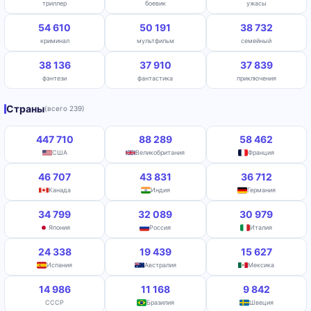
триллер
боевик
ужасы
54 610
50 191
38 732
криминал
мультфильм
семейный
38 136
37 910
37 839
фэнтези
фантастика
приключения
Страны
(всего 239)
447 710
88 289
58 462
США
Великобритания
Франция
46 707
43 831
36 712
Канада
Индия
Германия
34 799
32 089
30 979
Япония
Россия
Италия
24 338
19 439
15 627
Испания
Австралия
Мексика
14 986
11 168
9 842
СССР
Бразилия
Швеция